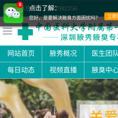
8
点击了解：
清新热线：
13027982256
立即
您好，是要解决腋臭方面困扰吗？
网站首页
腋秀概况
医生团
每日动态
视频直播
腋臭中