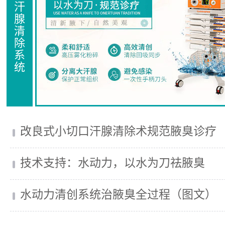
汗
腺
清
除
系
统
改良式小切口汗腺清除术规范腋臭诊疗
技术支持：水动力，以水为刀祛腋臭
水动力清创系统治腋臭全过程（图文）