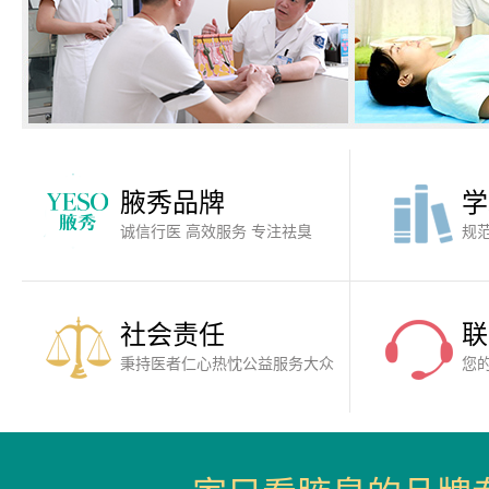
腋秀品牌
学
诚信行医 高效服务 专注祛臭
规
社会责任
联
秉持医者仁心热忱公益服务大众
您